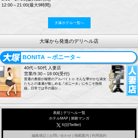
12:00～21:00(最大9時間)
大塚ホテル一覧へ
大塚から発進のデリヘル店
BONITA ～ボニータ～
40代～50代 人妻店
営業/9:30～18:00(受付)
普通の奥様が秘密のアルバイト☆ そんな華やかな淑女
たちとの逢瀬が愉しめる『ボニータ』に今こそ熱視
線。日常では手の届か…
表紙
|
デリヘル一覧
ホテルMAP
|
体験マンガ
X(旧Twitter)
編集後記
|
お問い合わせ
|
掲載案内
|
利用規約