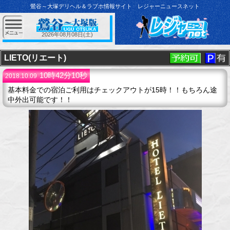
鶯谷～大塚デリヘル＆ラブホ情報サイト レジャーニュースネット
2026年08月08日(土)
LIETO(リエート)
10時42分10秒
2018.10.09
基本料金での宿泊ご利用はチェックアウトが15時！！もちろん途
中外出可能です！！