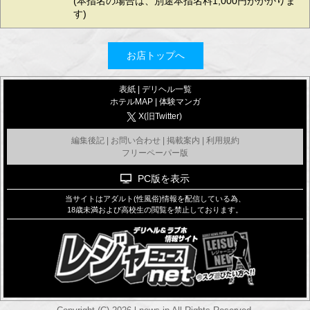
(本指名の場合は、別途本指名料1,000円がかかりま
す)
お店トップへ
表紙
|
デリヘル一覧
ホテルMAP
|
体験マンガ
X(旧Twitter)
編集後記
|
お問い合わせ
|
掲載案内
|
利用規約
フリーペーパー版
PC版を表示
当サイトはアダルト(性風俗)情報を配信している為、
18歳未満および高校生の閲覧を禁止しております。