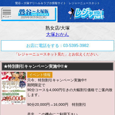
鶯谷～大塚デリヘル＆ラブホ情報サイト レジャーニュースネット
2026年08月06日(木)
熟女店/大塚
大塚おかん
お店に電話をする：03-5395-3982
「レジャーニュースネット見た」とお伝えください。
★特別割引キャンペーン実施中‼★
イベント情報
只今、特別割引キャンペーン実施中‼
期間限定で
90分コースを4,000円引きの大幅割引価格でご案内致
します。
90分20,000円→16,000円 特別割引
是非、この機会にご利用下さい。