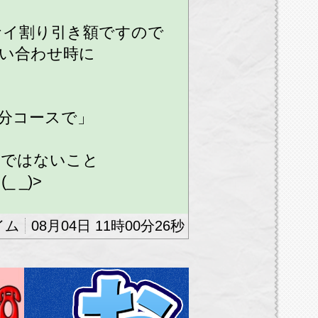
ナイ割り引き額ですので
い合わせ時に
分コースで」
効ではないこと
 _)>
御通知のお客様限定とな
08月04日 11時00分26秒
電話のお客様は対象外で
引との併用はできません