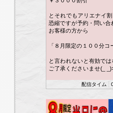
￥３０００割引
とそれでもアリエナイ割
恐縮ですが予約・問い合
お客様の方から
「８月限定の１００分コ
と言われないと有効では
ご了承くださいませ(_ _)
※携帯スマホ番号を御通
ります。
※番号非通知、公衆電話
す。