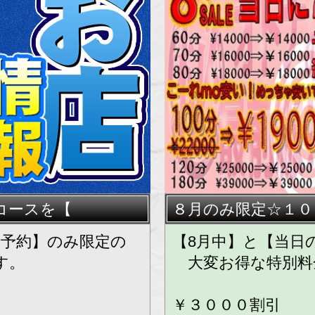
併用はできません
★★他イベント割
★★
コースを【
８月のみ限定☆１０
話予約】のみ限定の
【8月中】と【当日
す。
大変お得な特別料
￥３０００割引