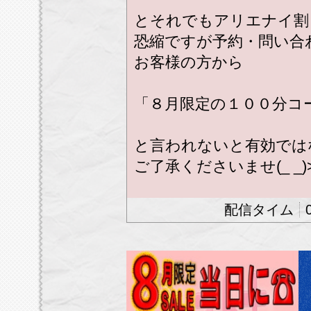
とそれでもアリエナイ割
恐縮ですが予約・問い合
お客様の方から
「８月限定の１００分コ
と言われないと有効では
ご了承くださいませ(_ _)
※携帯スマホ番号を御通
ります。
※番号非通知、公衆電話
す。
★★他イベント割引との