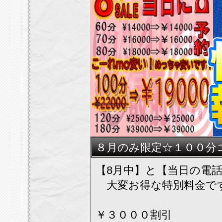
★★他イベント割引との
★★
８月のみ限定☆１００分
【8月中】と【当日の電
大変お得な特別料金で
￥３０００割引