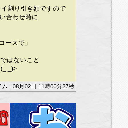
ナイ割り引き額ですので
い合わせ時に
コースで」
効ではないこと
 _)>
御通知のお客様限定とな
08月02日 11時00分27秒
電話のお客様は対象外で
引との併用はできません