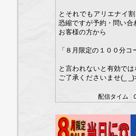
とそれでもアリエナイ割
恐縮ですが予約・問い合
お客様の方から
「８月限定の１００分コ
と言われないと有効では
ご了承くださいませ(_ _)
※携帯スマホ番号を御通
ります。
※番号非通知、公衆電話
す。
★★他イベント割引との