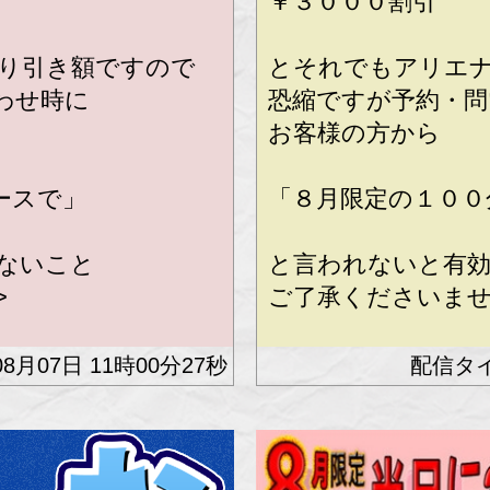
￥３０００割引
り引き額ですので
とそれでもアリエ
わせ時に
恐縮ですが予約・問
お客様の方から
ースで」
「８月限定の１００
ないこと
と言われないと有
>
ご了承くださいませ(_
知のお客様限定とな
※携帯スマホ番号を
08月07日 11時00分27秒
ります。
のお客様は対象外で
※番号非通知、公衆
す。