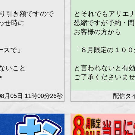
り引き額ですので
とそれでもアリエ
わせ時に
恐縮ですが予約・問
お客様の方から
ースで」
「８月限定の１００
ないこと
と言われないと有
>
ご了承くださいませ(_
知のお客様限定とな
※携帯スマホ番号を
08月05日 11時00分26秒
ります。
のお客様は対象外で
※番号非通知、公衆
す。
併用はできません
★★他イベント割