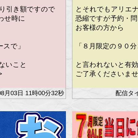
り引き額ですので
とそれでもアリエ
わせ時に
恐縮ですが予約・問
お客様の方から
ースで」
「８月限定の９０分
ないこと
と言われないと有
>
ご了承くださいませ(_
知のお客様限定とな
※携帯スマホ番号を
08月03日 11時00分32秒
ります。
のお客様は対象外で
※番号非通知、公衆
す。
併用はできません
★★他イベント割