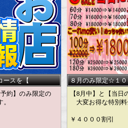
★★
コースを【
８月のみ限定☆１０
話予約】のみ限定の
【8月中】と【当日
す。
大変お得な特別料
￥４０００割引