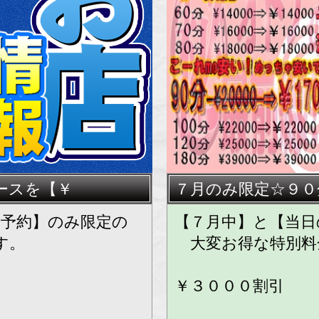
★★
ースを【￥
７月のみ限定☆９０
話予約】のみ限定の
【７月中】と【当日
す。
大変お得な特別料
￥３０００割引