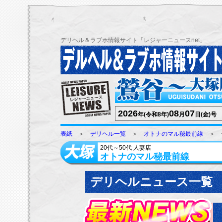
デリヘル＆ラブホ情報サイト「レジャーニュースnet」
2026
08
07
年(令和8年)
月
日(金)号
表紙
＞
デリヘル一覧
＞
オトナのマル秘最前線
＞ 
20代～50代 人妻店
オトナのマル秘最前線
デリヘルニュース一覧