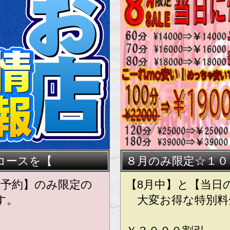
コースを【
８月のみ限定☆１０
話予約】のみ限定の
【8月中】と【当日
す。
大変お得な特別料