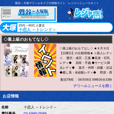
鶯谷～大塚デリヘル＆ラブホ情報サイト レジャーニュースネット
2026年08月09日(日)
20代～40代 人妻店
十恋人 ～トレンド～
◇最上級のおもてなし◇
◇最上級のおもてなし◇ ★８月９日
【日曜日】の出勤情報★ ☆新人レディ
☆ 愛沢・成宮・乙葉 ◆長身・巨乳
レディ◆ 花咲・手越 ◆サービス満
点レディ◆ 葉月・仲間・紺藤・浜辺
◆癒し系・未経験レディ◆ 野原・西
野・牧原 ◆セレブ系清楚系レディ◆
配信TIME
08月09日 09時30分33秒
杉本・浜辺・榎本 貴方だけの素敵
デリヘルニュースを開く
な“ひとときの恋人”を見つけて下さ
い… 店名 十恋人～トレンド～ 予約電
お店情報
話：03-5980-0088 PC-MOBILE-
http://www.trend-no1.com/ ブログ☆-
http://blog.livedoor.jp/trend_no1/ 営業
名称
十恋人 ～トレンド～
時間：AM9:30～PM22：00
電話番号
03-5980-0088