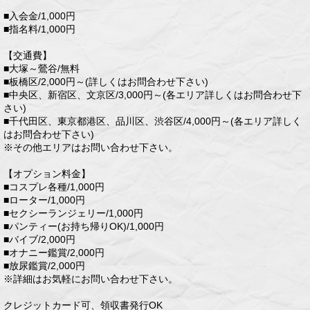
■入会金/1,000円
■指名料/1,000円
【交通費】
■大塚～鶯谷/無料
■板橋区/2,000円～(詳しくはお問合わせ下さい)
■中央区、新宿区、文京区/3,000円～(各エリア詳しくはお問合わせ下
さい)
■千代田区、東京都港区、品川区、渋谷区/4,000円～(各エリア詳しく
はお問合わせ下さい)
※その他エリアはお問い合わせ下さい。
【オプション料金】
■コスプレ各種/1,000円
■ローター/1,000円
■セクシーランジェリー/1,000円
■パンティー(お持ち帰りOK)/1,000円
■バイブ/2,000円
■オナニー鑑賞/2,000円
■放尿鑑賞/2,000円
※詳細はお気軽にお問い合わせ下さい。
クレジットカード可、領収書発行OK