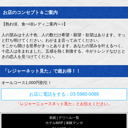
お店のコンセプト＆ご案内
【熟れ頃、食べ頃レディご案内～♪】
人の望みは十人十色…人の数だけ希望・願望・欲望はあります。そっ
と打ち明けてください。わがまま言ってみてください。
そこから開ける世界がきっとあります。あなたの望みを叶えるべく、
十恋人は生まれました。五感を熱く刺激する、今がトレンドなひとと
きの恋人を見つけてください。
「レジャーネット見た」で超お得！！
オールコース1,000円割引！
お店に電話をする：03-5980-0088
「レジャーニュースネット見た」とお伝えください。
表紙
|
デリヘル一覧
ホテルMAP
|
体験マンガ